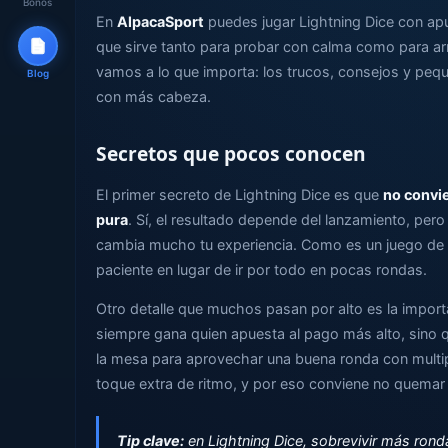
Bonos
En
AlpacaSport
puedes jugar Lightning Dice con a
que sirve tanto para probar con calma como para arm
vamos a lo que importa: los trucos, consejos y peq
Blog
con más cabeza.
Secretos que pocos conocen
El primer secreto de Lightning Dice es que
no convie
pura
. Sí, el resultado depende del lanzamiento, per
cambia mucho tu experiencia. Como es un juego de
paciente en lugar de ir por todo en pocas rondas.
Otro detalle que muchos pasan por alto es la import
siempre gana quien apuesta al pago más alto, sino q
la mesa para aprovechar una buena ronda con multip
toque extra de ritmo, y por eso conviene no quemar 
Tip clave:
en Lightning Dice, sobrevivir más rond