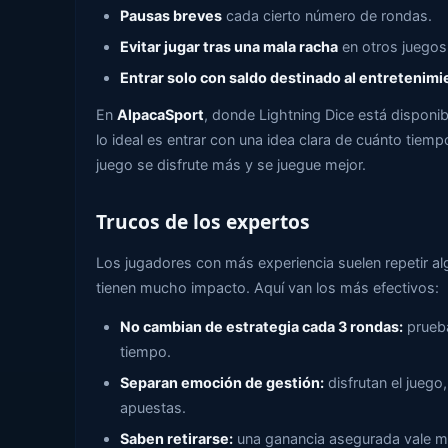
Pausas breves
cada cierto número de rondas.
Evitar jugar tras una mala racha
en otros juegos
Entrar solo con saldo destinado al entretenimi
En
AlpacaSport
, donde Lightning Dice está disponib
lo ideal es entrar con una idea clara de cuánto tiemp
juego se disfrute más y se juegue mejor.
Trucos de los expertos
Los jugadores con más experiencia suelen repetir a
tienen mucho impacto. Aquí van los más efectivos:
No cambian de estrategia cada 3 rondas:
prueba
tiempo.
Separan emoción de gestión:
disfrutan el juego
apuestas.
Saben retirarse:
una ganancia asegurada vale má