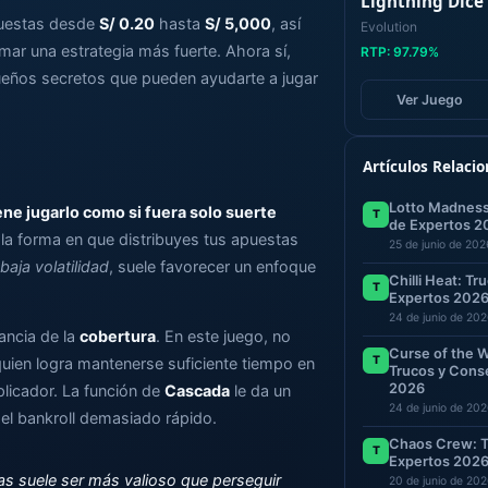
Lightning Dice
puestas desde
S/ 0.20
hasta
S/ 5,000
, así
Evolution
ar una estrategia más fuerte. Ahora sí,
RTP:
97.79
%
ueños secretos que pueden ayudarte a jugar
Ver Juego
Artículos Relaci
Lotto Madness
ne jugarlo como si fuera solo suerte
T
de Expertos 2
o la forma en que distribuyes tus apuestas
25 de junio de 202
baja volatilidad
, suele favorecer un enfoque
Chilli Heat: T
T
Expertos 202
24 de junio de 202
ancia de la
cobertura
. En este juego, no
Curse of the 
T
uien logra mantenerse suficiente tiempo en
Trucos y Cons
2026
licador. La función de
Cascada
le da un
24 de junio de 202
el bankroll demasiado rápido.
Chaos Crew: T
T
Expertos 202
as suele ser más valioso que perseguir
20 de junio de 202