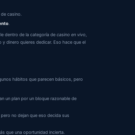
 de casino.
ento
.
le dentro de la categoría de
casino en vivo
,
o y dinero quieres dedicar. Eso hace que el
lgunos hábitos que parecen básicos, pero
n un plan por un bloque razonable de
, pero no dejan que eso decida sus
s que una oportunidad incierta.