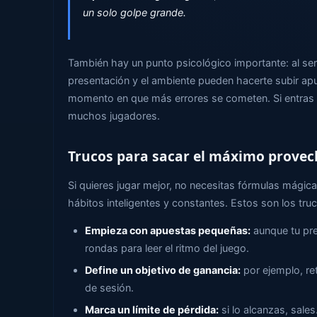
un solo golpe grande.
También hay un punto psicológico importante: al ser 
presentación y el ambiente pueden hacerte subir apu
momento en que más errores se cometen. Si entras co
muchos jugadores.
Trucos para sacar el máximo prove
Si quieres jugar mejor, no necesitas fórmulas mágica
hábitos inteligentes y constantes. Estos son los tru
Empieza con apuestas pequeñas:
aunque tu pre
rondas para leer el ritmo del juego.
Define un objetivo de ganancia:
por ejemplo, ret
de sesión.
Marca un límite de pérdida:
si lo alcanzas, sales