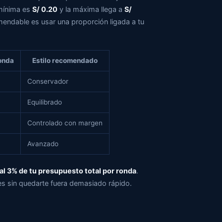
 mínima es
S/ 0.20
y la máxima llega a
S/
mendable es usar una proporción ligada a tu
onda
Estilo recomendado
Conservador
Equilibrado
Controlado con margen
Avanzado
al 3% de tu presupuesto total por ronda
.
es sin quedarte fuera demasiado rápido.