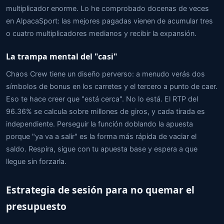
multiplicador enorme. Lo he comprobado docenas de veces
en AlpacaSport: las mejores pagadas vienen de acumular tres
o cuatro multiplicadores medianos y recibir la expansión.
La trampa mental del "casi"
Chaos Crew tiene un diseño perverso: a menudo verás dos
símbolos de bonus en los carretes y el tercero a punto de caer.
Eso te hace creer que "está cerca". No lo está. El RTP del
96.36% se calcula sobre millones de giros, y cada tirada es
independiente. Perseguir la función doblando la apuesta
porque "ya va a salir" es la forma más rápida de vaciar el
saldo. Respira, sigue con tu apuesta base y espera a que
llegue sin forzarla.
Estrategia de sesión para no quemar el
presupuesto