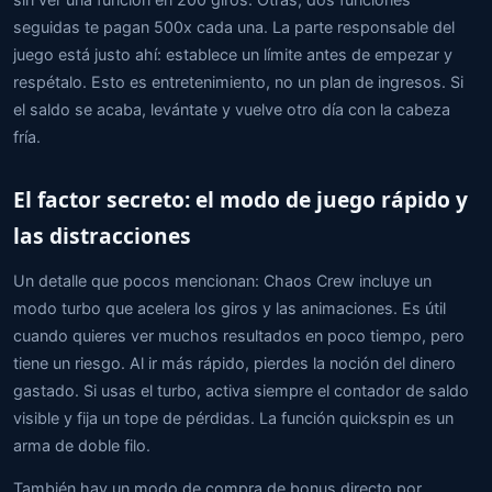
seguidas te pagan 500x cada una. La parte responsable del
juego está justo ahí: establece un límite antes de empezar y
respétalo. Esto es entretenimiento, no un plan de ingresos. Si
el saldo se acaba, levántate y vuelve otro día con la cabeza
fría.
El factor secreto: el modo de juego rápido y
las distracciones
Un detalle que pocos mencionan: Chaos Crew incluye un
modo turbo que acelera los giros y las animaciones. Es útil
cuando quieres ver muchos resultados en poco tiempo, pero
tiene un riesgo. Al ir más rápido, pierdes la noción del dinero
gastado. Si usas el turbo, activa siempre el contador de saldo
visible y fija un tope de pérdidas. La función quickspin es un
arma de doble filo.
También hay un modo de compra de bonus directo por