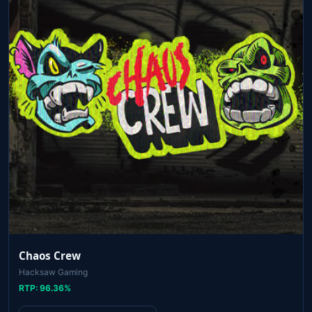
Chaos Crew
Hacksaw Gaming
RTP:
96.36
%