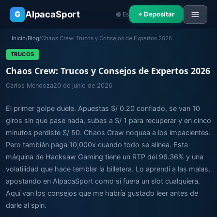
AlpacaSport
G
+ Depositar
🌐 Es
Inicio
/
Blog
/
Chaos Crew: Trucos y Consejos de Expertos 2026
TRUCOS
Chaos Crew: Trucos y Consejos de Expertos 2026
Carlos Mendoza
20 de junio de 2026
El primer golpe duele. Apuestas S/ 0.20 confiado, se van 10
giros sin que pase nada, subes a S/ 1 para recuperar y en cinco
minutos perdiste S/ 50. Chaos Crew noquea a los impacientes.
Pero también paga 10,000x cuando todo se alinea. Esta
máquina de Hacksaw Gaming tiene un RTP del 96.36% y una
volatilidad que hace temblar la billetera. Lo aprendí a las malas,
apostando en AlpacaSport como si fuera un slot cualquiera.
Aquí van los consejos que me habría gustado leer antes de
darle al spin.