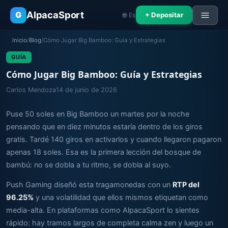
AlpacaSport
G
+ Depositar
🌐 Es
Inicio
/
Blog
/
Cómo Jugar Big Bamboo: Guía y Estrategias
GUÍA
Cómo Jugar Big Bamboo: Guía y Estrategias
Carlos Mendoza
14 de junio de 2026
Puse 50 soles en Big Bamboo un martes por la noche
pensando que en diez minutos estaría dentro de los giros
gratis. Tardé 140 giros en activarlos y cuando llegaron pagaron
apenas 18 soles. Esa es la primera lección del bosque de
bambú: no se dobla a tu ritmo, se dobla al suyo.
Push Gaming diseñó esta tragamonedas con un
RTP del
96.25%
y una volatilidad que ellos mismos etiquetan como
media-alta. En plataformas como AlpacaSport lo sientes
rápido: hay tramos largos de completa calma zen y luego un