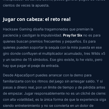
cientos de veces la apuesta.
Jugar con cabeza: el reto real
Hacksaw Gaming diseña tragamonedas que premian la
paciencia y castigan la impulsividad.
Pray for Six
no es para
quienes buscan premios frecuentes y pequeños. Es para
quienes pueden soportar la sequía con la mira puesta en ese
giro donde confluyen el multiplicador acumulado, tres Wilds x5
y un racimo de 15 símbolos. Ese giro existe, lo he visto, pero
hay que pagar el peaje de entrada.
Desde AlpacaSport puedes arrancar con la demo para
familiarizarte con los ritmos del juego sin arriesgar saldo. Y si
pasas a dinero real, pon un límite de tiempo y de pérdida antes
de empezar. Jugar responsablemente no es un cliché de cierre:
con alta volatilidad, es la única forma de que la experiencia siga
siendo entretenimiento y no se convierta en un dolor de