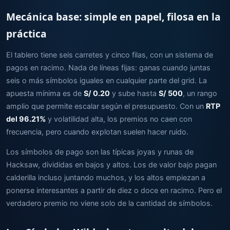
Mecánica base: simple en papel, filosa en la
práctica
El tablero tiene seis carretes y cinco filas, con un sistema de
pagos en racimo. Nada de líneas fijas: ganas cuando juntas
seis o más símbolos iguales en cualquier parte del grid. La
apuesta mínima es de
S/ 0.20
y sube hasta
S/ 500
, un rango
amplio que permite escalar según el presupuesto. Con un
RTP
del 96.21%
y volatilidad alta, los premios no caen con
frecuencia, pero cuando explotan suelen hacer ruido.
Los símbolos de pago son las típicas joyas y runas de
Hacksaw, divididas en bajos y altos. Los de valor bajo pagan
calderilla incluso juntando muchos, y los altos empiezan a
ponerse interesantes a partir de diez o doce en racimo. Pero el
verdadero premio no viene solo de la cantidad de símbolos.