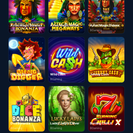
Aztec Magic Bonanza
Aztec Magic MEGAWAYS
Aztec Magic Deluxe
BGaming
BGaming
BGaming
Dig Dig Digger
Wild Cash
Johnny Cash
BGaming
BGaming
BGaming
Dice Bonanza
Lucky Lady's Clover
Burning Chilli X
BGaming
BGaming
BGaming