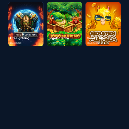
Fire Lightning
Jogo Do Bicho
Scratch Alpaca Gold
BGaming
BGaming
BGaming