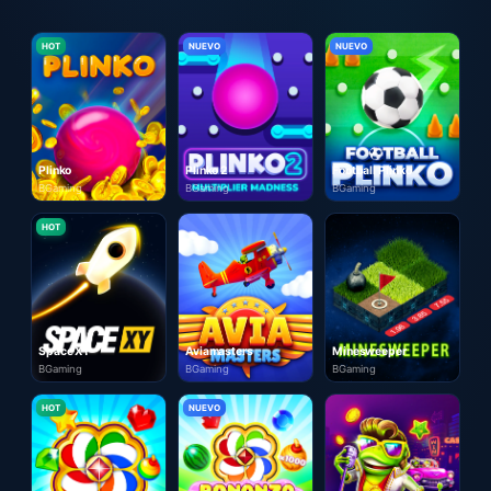
HOT
NUEVO
NUEVO
Plinko
Plinko 2
Football Plinko
BGaming
BGaming
BGaming
HOT
Space XY
Aviamasters
Minesweeper
BGaming
BGaming
BGaming
HOT
NUEVO