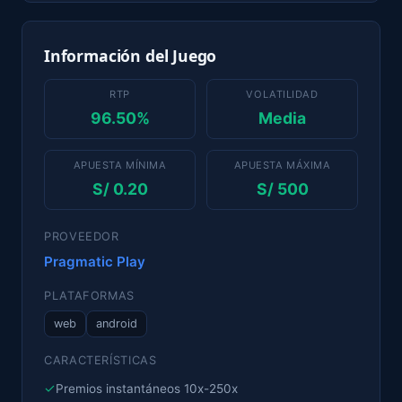
Información del Juego
RTP
VOLATILIDAD
96.50%
Media
APUESTA MÍNIMA
APUESTA MÁXIMA
S/ 0.20
S/ 500
PROVEEDOR
Pragmatic Play
PLATAFORMAS
web
android
CARACTERÍSTICAS
✓
Premios instantáneos 10x-250x