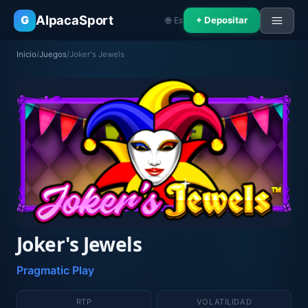
AlpacaSport
G
+ Depositar
🌐 Es
Inicio
/
Juegos
/
Joker's Jewels
Joker's Jewels
Pragmatic Play
RTP
VOLATILIDAD