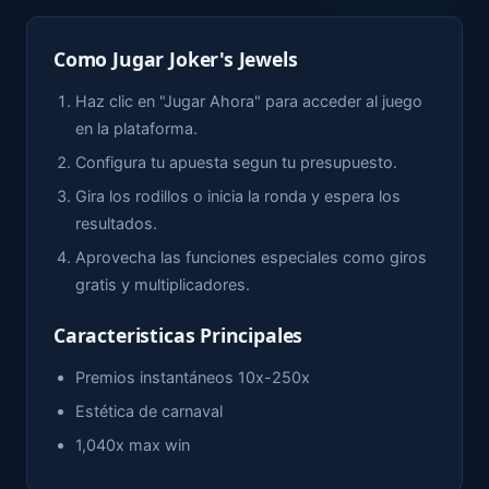
Como Jugar
Joker's Jewels
Haz clic en "Jugar Ahora" para acceder al juego
en la plataforma.
Configura tu apuesta segun tu presupuesto.
Gira los rodillos o inicia la ronda y espera los
resultados.
Aprovecha las funciones especiales como giros
gratis y multiplicadores.
Caracteristicas Principales
Premios instantáneos 10x-250x
Estética de carnaval
1,040x max win