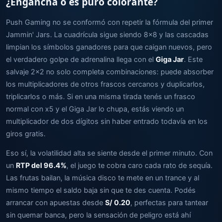
¿Engancha o es puro colorante?
Push Gaming no se conformó con repetir la fórmula del primer
Jammin' Jars. La cuadrícula sigue siendo 8x8 y las cascadas
limpian los símbolos ganadores para que caigan nuevos, pero
el verdadero golpe de adrenalina llega con el
Giga Jar
. Este
salvaje 2x2 no solo completa combinaciones: puede absorber
los multiplicadores de otros frascos cercanos y duplicarlos,
triplicarlos o más. Si en una misma tirada tenés un frasco
normal con x5 y el Giga Jar lo chupa, estás viendo un
multiplicador de dos dígitos sin haber entrado todavía en los
giros gratis.
Eso sí, la volatilidad alta se siente desde el primer minuto. Con
un
RTP del 96.4%
, el juego te cobra caro cada rato de sequía.
Las frutas bailan, la música disco te mete en un trance y al
mismo tiempo el saldo baja sin que te des cuenta. Podés
arrancar con apuestas desde
S/ 0.20
, perfectas para tantear
sin quemar banca, pero la sensación de peligro está ahí