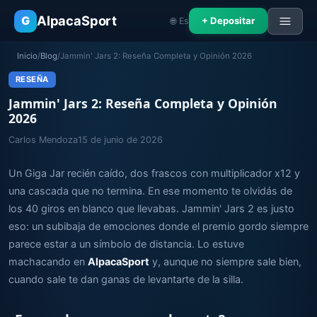
AlpacaSport
G
+ Depositar
🌐 Es
Inicio
/
Blog
/
Jammin' Jars 2: Reseña Completa y Opinión 2026
RESEÑA
Jammin' Jars 2: Reseña Completa y Opinión
2026
Carlos Mendoza
15 de junio de 2026
Un Giga Jar recién caído, dos frascos con multiplicador x12 y
una cascada que no termina. En ese momento te olvidás de
los 40 giros en blanco que llevabas. Jammin' Jars 2 es justo
eso: un subibaja de emociones donde el premio gordo siempre
parece estar a un símbolo de distancia. Lo estuve
machacando en
AlpacaSport
y, aunque no siempre sale bien,
cuando sale te dan ganas de levantarte de la silla.