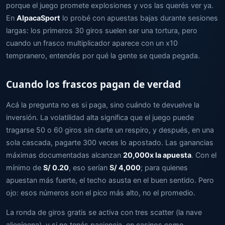
porque el juego promete explosiones y vos las querés ver ya.
En
AlpacaSport
lo probé con apuestas bajas durante sesiones
largas: los primeros 30 giros suelen ser una tortura, pero
cuando un frasco multiplicador aparece con un x10
tempranero, entendés por qué la gente se queda pegada.
Cuando los frascos pagan de verdad
Acá la pregunta no es si paga, sino cuándo te devuelve la
inversión. La volatilidad alta significa que el juego puede
tragarse 50 o 60 giros sin darte un respiro, y después, en una
sola cascada, pagarte 300 veces lo apostado. Las ganancias
máximas documentadas alcanzan
20,000x la apuesta
. Con el
mínimo de
S/ 0.20
, eso serían
S/ 4,000
; para quienes
apuestan más fuerte, el techo asusta en el buen sentido. Pero
ojo: esos números son el pico más alto, no el promedio.
La ronda de giros gratis se activa con tres scatter (la nave
alienígena), y si no tenés paciencia, en casinos como