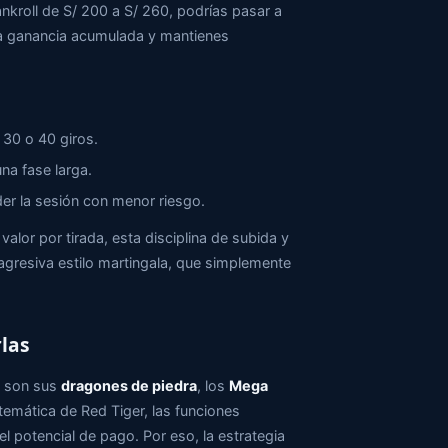
nkroll de S/ 200 a S/ 260, podrías pasar a
 la ganancia acumulada y mantienes
30 o 40 giros.
na fase larga.
er la sesión con menor riesgo.
valor por tirada, esta disciplina de subida y
agresiva estilo martingala, que simplemente
las
k son sus
dragones de piedra
, los
Mega
 temática de Red Tiger, las funciones
l potencial de pago. Por eso, la estrategia