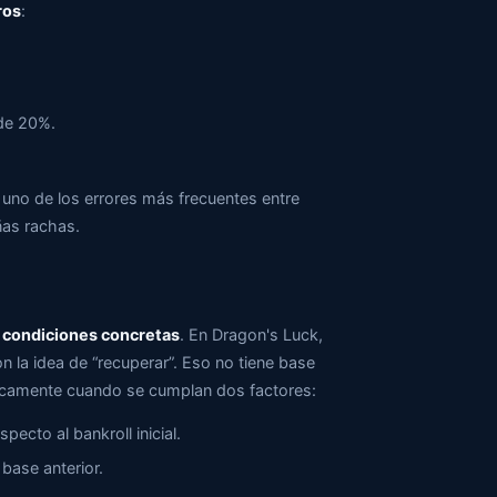
ros
:
 de 20%.
 uno de los errores más frecuentes entre
as rachas.
o condiciones concretas
. En Dragon's Luck,
 la idea de “recuperar”. Eso no tiene base
icamente cuando se cumplan dos factores:
specto al bankroll inicial.
base anterior.