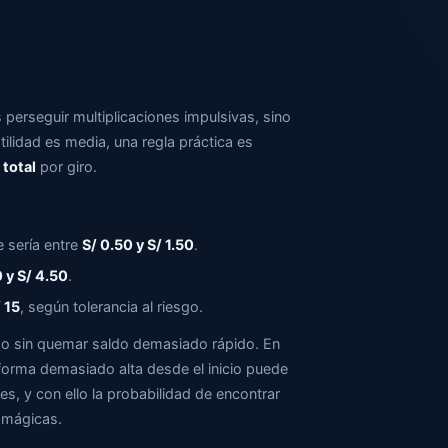
 perseguir multiplicaciones impulsivas, sino
tilidad es media, una regla práctica es
 total
por giro.
 sería entre
S/ 0.50 y S/ 1.50
.
0 y S/ 4.50
.
/ 15
, según tolerancia al riesgo.
go sin quemar saldo demasiado rápido. En
orma demasiado alta desde el inicio puede
es, y con ello la probabilidad de encontrar
 mágicas.