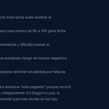
 una mala racha suele acelerar el
inero para menos de 80 a 100 giros limita
nsistencia y dificulta evaluar el
gue existiendo riesgo de tramos negativos
adoras terminan en pérdida por falta de
tica atractiva “está pagando” porque mostró
s independiente. En Dragon's Luck, lo
 inventar patrones donde no los hay.