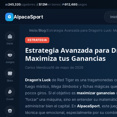
👥
💰
🎮
245,320
jugadores
|
$
12
M
en bonos
|
912,480
juegos
AlpacaSport
G
Inic
Inicio
/
Blog
/
Estrategia Avanzada para Dragon's Luck: M
ESTRATEGIA
Inicio
Estrategia Avanzada para D
Maximiza tus Ganancias
Juegos
Carlos Mendoza
16 de mayo de 2026
7
7
7
Dragon's Luck
de Red Tiger es una tragamonedas con
Slots
fuego místico,
Mega Símbolos
y fichas mágicas que
pocos giros. Si el objetivo es
maximizar ganancias
d
“forzar” una máquina, sino en entender su matemátic
Crash
administrar bien el capital. En
AlpacaSport
, este ju
técnica que emocional, especialmente por su comb