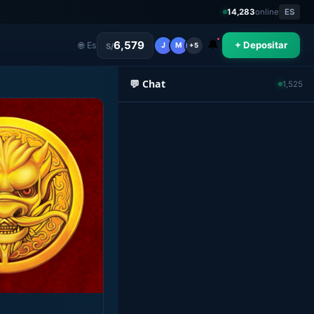
14,283
online
ES
🔔
6,579
+ Depositar
🌐 Es
J
M
S/
+5
💬 Chat
1,525