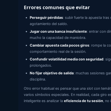
Errores comunes que evitar
Perseguir pérdidas
: subir fuerte la apuesta tras
agotamiento del saldo.
Jugar con una banca insuficiente
: entrar con d
mucho la capacidad de maniobra.
Cambiar apuesta cada pocos giros
: rompe la co
comportamiento real de la sesión.
Confundir volatilidad media con seguridad
: si
prolongados.
No fijar objetivo de salida
: muchas sesiones gan
disciplina.
Otro error habitual es pensar que una slot con temá
varios símbolos especiales. En realidad, cada giro e
inteligente es analizar la
eficiencia de tu sesión
, no