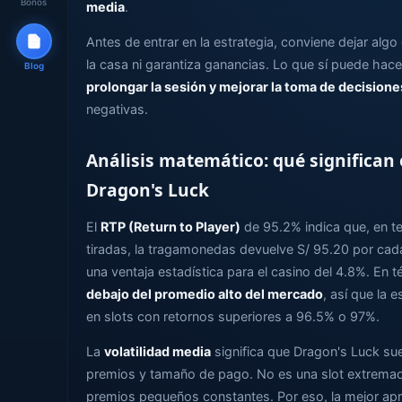
Bonos
media
.
Antes de entrar en la estrategia, conviene dejar algo 
la casa ni garantiza ganancias. Lo que sí puede hac
Blog
prolongar la sesión y mejorar la toma de decisione
negativas.
Análisis matemático: qué significan e
Dragon's Luck
El
RTP (Return to Player)
de 95.2% indica que, en t
tiradas, la tragamonedas devuelve S/ 95.20 por cad
una ventaja estadística para el casino del 4.8%. En 
debajo del promedio alto del mercado
, así que la
en slots con retornos superiores a 96.5% o 97%.
La
volatilidad media
significa que Dragon's Luck suel
premios y tamaño de pago. No es una slot extrema
premios pequeños constantes. Por eso, la mejor apr